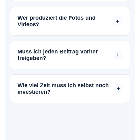
Unser Fokus liegt auf den Kanälen, die für den
Mittelstand am relevantesten sind: Instagram und
Wer produziert die Fotos und
+
Facebook für B2C und Recruiting sowie LinkedIn
Videos?
für starke B2B-Positionierung und Expertenstatus.
Das ist unser größter Vorteil: Alles kommt aus einer
Hand. Als Experten für Videoproduktion und
Muss ich jeden Beitrag vorher
+
Fotografie schnüren wir Ihnen keine reinen
freigeben?
„Planungs-Pakete“, sondern erstellen das visuelle
Material direkt mit – hochwertig und
Nichts geht ohne Ihre Zustimmung online. Wir
markengerecht.
arbeiten mit einem übersichtlichen, digitalen
Wie viel Zeit muss ich selbst noch
+
Redaktionsplan. Dort sehen Sie Wochen im
investieren?
Voraus, was wann gepostet wird, und können mit
einem Klick Freigaben erteilen oder Änderungen
So wenig wie möglich, so viel wie nötig. Unser Ziel
wünschen.
ist es, Sie maximal zu entlasten. Ihre Zeit
beschränkt sich in der Regel auf ein monatliches
Abstimmungsgespräch, die Produktionstermine
und das kurze Abnicken der vorbereiteten Postings