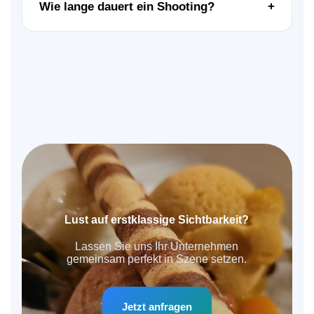
Wie lange dauert ein Shooting?
+
Web-optimiert für schnelle Ladezeiten auf Ihrer
Seite.
Das hängt vom Umfang ab. Ein kleines Team-
Shooting dauert ca. 2-3 Stunden, eine komplette
Industriedokumentation meist einen vollen Tag.
Lust auf erstklassige Sichtbarkeit?
Lassen Sie uns Ihr Unternehmen
gemeinsam perfekt in Szene setzen.
Jetzt anfragen