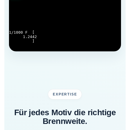
1/1000
F
[
1.2
442
]
EXPERTISE
Für jedes Motiv die richtige
Brennweite.