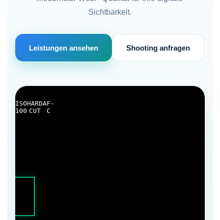
Sichtbarkeit.
Leistungen ansehen
Shooting anfragen
ISO
HARD
AF-
100
CUT
C