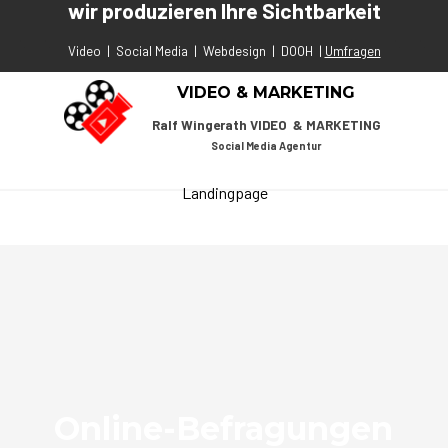
wir produzieren Ihre Sichtbarkeit
Direkt zum Seiteninhalt
Video
|
Social Media
|
Webdesign
|
DOOH
|
Umfragen
VIDEO & MARKETING
Ralf Wingerath VIDEO & MARKETING
Social Media Agentur
Menü überspringen
Landingpage
Online-Befragungen